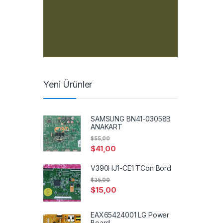
Yeni Ürünler
SAMSUNG BN41-03058B
ANAKART
$
55,00
$
41,00
V390HJ1-CE1 TCon Bord
$
25,00
$
15,00
EAX65424001 LG Power
Board