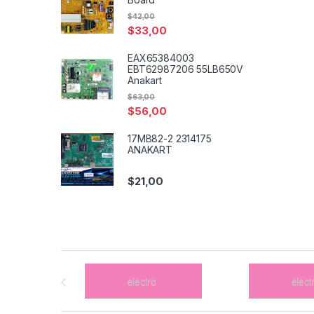
$
42,00
$
33,00
EAX65384003
EBT62987206 55LB650V
Anakart
$
63,00
$
56,00
17MB82-2 2314175
ANAKART
$
21,00
Brands Carousel