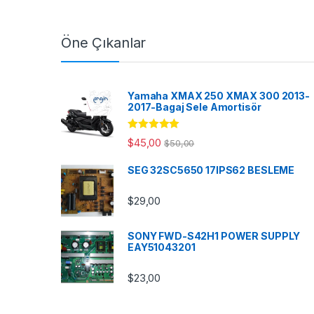
Öne Çıkanlar
Yamaha XMAX 250 XMAX 300 2013-
2017-Bagaj Sele Amortisör
5 üzerinden
$
45,00
$
50,00
5.00
oy aldı
SEG 32SC5650 17IPS62 BESLEME
$
29,00
SONY FWD-S42H1 POWER SUPPLY
EAY51043201
$
23,00