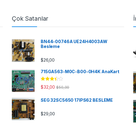
Çok Satanlar
İ
BN44-00746A UE24H4003AW
Besleme
$
26,00
715GA563-M0C-B00-0H4K AnaKart
5
$
32,00
$
50,00
üzerinde
n
3.33
oy aldı
SEG 32SC5650 17IPS62 BESLEME
$
29,00