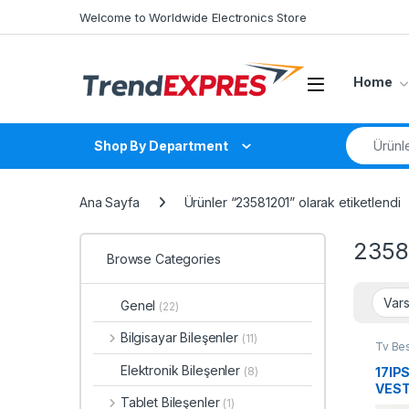
Skip to navigation
Skip to content
Welcome to Worldwide Electronics Store
Home
Search fo
Shop By Department
Ana Sayfa
Ürünler “23581201” olarak etiketlendi
2358
Browse Categories
Genel
(22)
Bilgisayar Bileşenler
(11)
Tv Be
Elektronik Bileşenler
17IP
(8)
VEST
Tablet Bileşenler
(1)
Besl