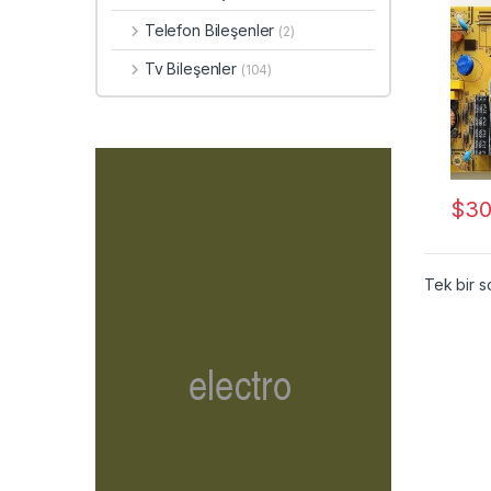
Telefon Bileşenler
(2)
Tv Bileşenler
(104)
$
30
Tek bir s