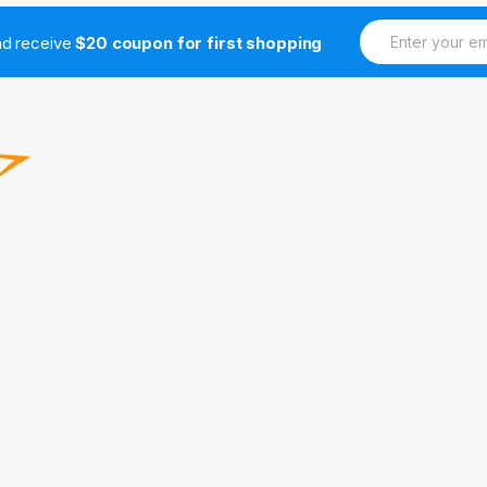
E
and receive
$20 coupon for first shopping
m
a
i
l
*