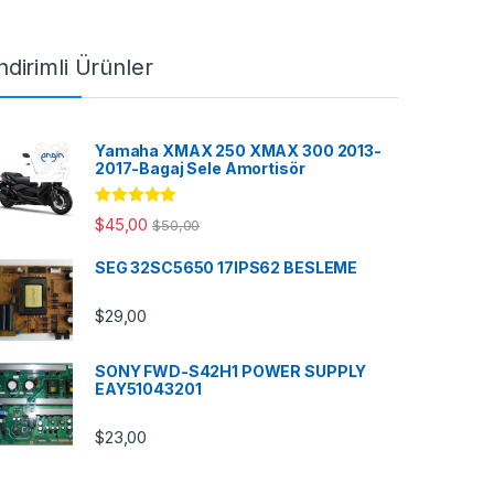
ndirimli Ürünler
Yamaha XMAX 250 XMAX 300 2013-
2017-Bagaj Sele Amortisör
5 üzerinden
$
45,00
$
50,00
5.00
oy aldı
SEG 32SC5650 17IPS62 BESLEME
$
29,00
SONY FWD-S42H1 POWER SUPPLY
EAY51043201
$
23,00