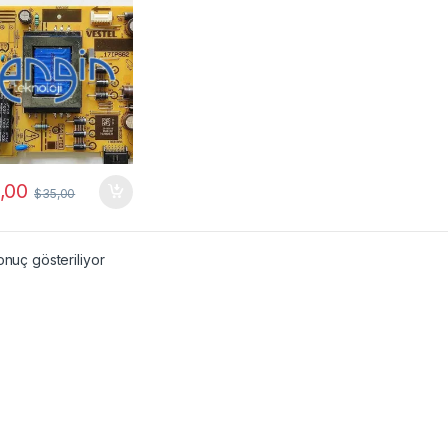
,00
$
35,00
onuç gösteriliyor