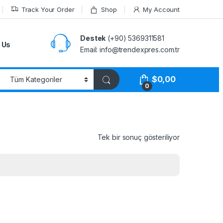
Track Your Order
Shop
My Account
Destek
(+90) 5369311581
 Us
Email: info@trendexpres.com.tr
$
0,00
0
Tek bir sonuç gösteriliyor