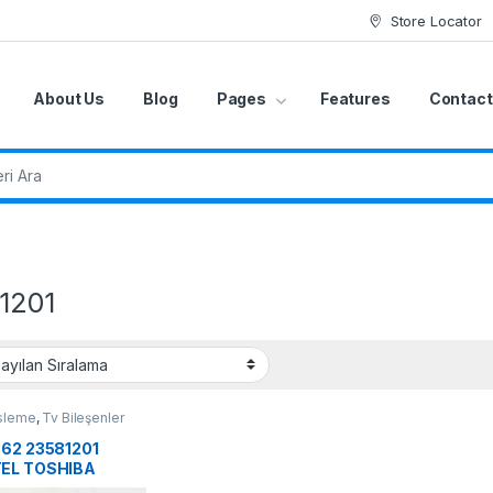
Store Locator
About Us
Blog
Pages
Features
Contact
r:
1201
sleme
,
Tv Bileşenler
S62 23581201
EL TOSHIBA
eme