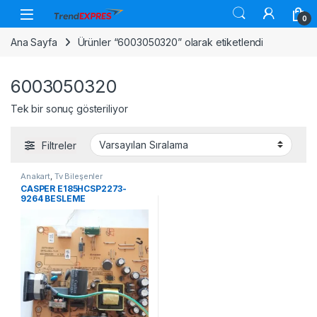
Skip to navigation
Skip to content
0
Ana Sayfa
Ürünler “6003050320” olarak etiketlendi
6003050320
Tek bir sonuç gösteriliyor
Filtreler
Anakart
,
Tv Bileşenler
CASPER E185HCSP2273-
9264 BESLEME