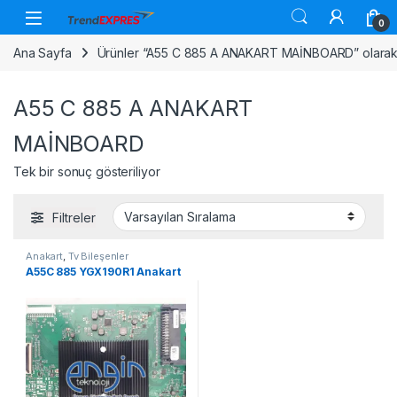
Skip to navigation
Skip to content
0
Ana Sayfa
Ürünler “A55 C 885 A ANAKART MAİNBOARD” olarak 
A55 C 885 A ANAKART
MAİNBOARD
Tek bir sonuç gösteriliyor
Filtreler
Anakart
,
Tv Bileşenler
A55C 885 YGX190R1 Anakart