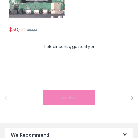
$
50,00
$
100,00
Tek bir sonuç gösteriliyor
Brands Carousel
We Recommend