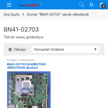
Skip to navigation
Skip to content
0
Ana Sayfa
Ürünler “BN41-02703” olarak etiketlendi
BN41-02703
Tek bir sonuç gösteriliyor
Filtreler
Anakart
,
Tv Bileşenler
BN41-02703 UE49RU7300
49NU7300K Anakart