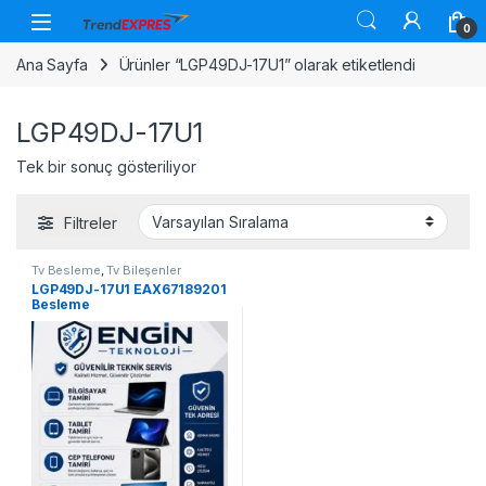
Skip to navigation
Skip to content
0
Ana Sayfa
Ürünler “LGP49DJ-17U1” olarak etiketlendi
LGP49DJ-17U1
Tek bir sonuç gösteriliyor
Filtreler
Tv Besleme
,
Tv Bileşenler
LGP49DJ-17U1 EAX67189201
Besleme