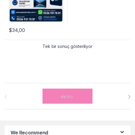
$
34,00
Tek bir sonuç gösteriliyor
Brands Carousel
We Recommend