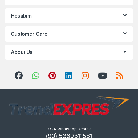
Hesabım
Customer Care
About Us
7/24 Whatsapp Destek
(90) 5369311581