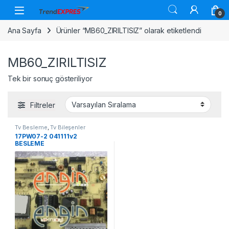
Skip to navigation
Skip to content
0
Ana Sayfa
Ürünler “MB60_ZIRILTISIZ” olarak etiketlendi
MB60_ZIRILTISIZ
Tek bir sonuç gösteriliyor
Filtreler
Tv Besleme
,
Tv Bileşenler
17PW07-2 041111v2
BESLEME