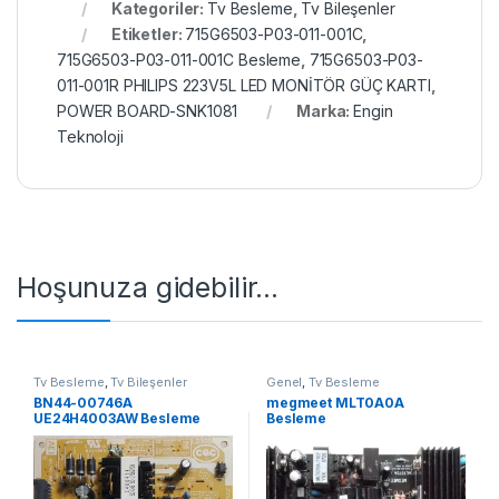
Kategoriler:
Tv Besleme
,
Tv Bileşenler
Etiketler:
715G6503-P03-011-001C
,
715G6503-P03-011-001C Besleme
,
715G6503-P03-
011-001R PHILIPS 223V5L LED MONİTÖR GÜÇ KARTI
,
POWER BOARD-SNK1081
Marka:
Engin
Teknoloji
Hoşunuza gidebilir…
Tv Besleme
,
Tv Bileşenler
Genel
,
Tv Besleme
BN44-00746A
megmeet MLT0A0A
UE24H4003AW Besleme
Besleme