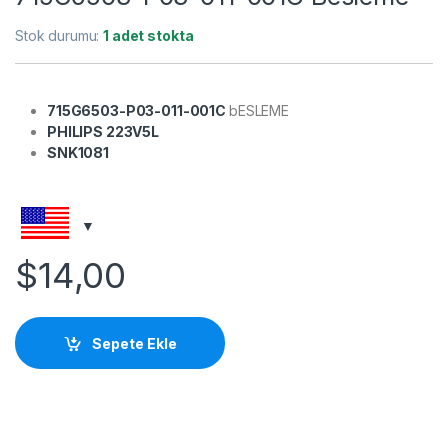
Stok durumu:
1 adet stokta
715G6503-P03-011-001C
bESLEME
PHILIPS 223V5L
SNK1081
$
14,00
Sepete Ekle