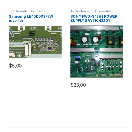
Tv Bileşenler
,
Tv İnverter
Tv Besleme
,
Tv Bileşenler
Samsung LE40D503F7W
SONY FWD-S42H1 POWER
inverter
SUPPLY EAY51043201
$
5,00
$
23,00