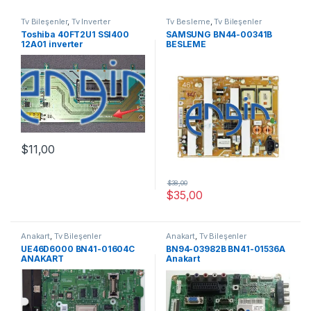
Tv Bileşenler
,
Tv İnverter
Tv Besleme
,
Tv Bileşenler
Toshiba 40FT2U1 SSI400
SAMSUNG BN44-00341B
12A01 inverter
BESLEME
$
11,00
$
38,00
$
35,00
Anakart
,
Tv Bileşenler
Anakart
,
Tv Bileşenler
UE46D6000 BN41-01604C
BN94-03982B BN41-01536A
ANAKART
Anakart