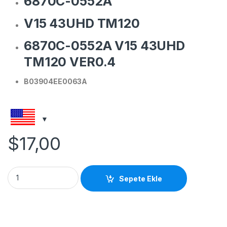
6870C-0552A
V15 43UHD TM120
6870C-0552A V15 43UHD
TM120 VER0.4
B03904EE0063A
$
17,00
B03904EE0063A TH-43CQE1W 47-6021275T-CON quantity
Sepete Ekle