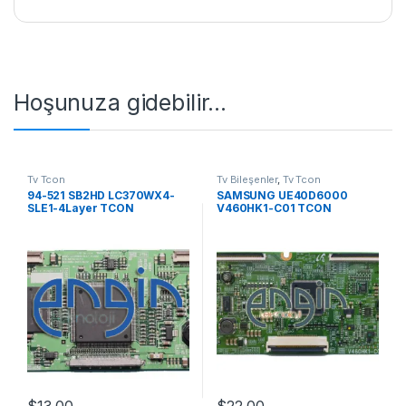
Hoşunuza gidebilir…
Tv Tcon
Tv Bileşenler
,
Tv Tcon
94-521 SB2HD LC370WX4-
SAMSUNG UE40D6000
SLE1-4Layer TCON
V460HK1-C01 TCON
$
13,00
$
22,00