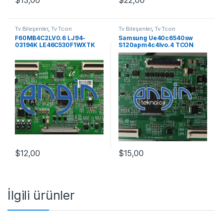
Tv Bileşenler
,
Tv Tcon
Tv Bileşenler
,
Tv Tcon
F60MB4C2LV0.6 LJ94-
Samsung Ue40c6540sw
03194K LE46C530F1WXTK
S120apm4c4lvo.4 TCON
Tcon
$
12,00
$
15,00
İlgili ürünler