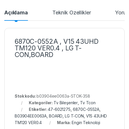
Açıklama
Teknik Özellikler
Yorum
6870C-0552A , V15 43UHD
TM120 VER0.4 , LG T-
CON,BOARD
Stok kodu:
b03904ee0063a-STOK-358
Kategoriler:
Tv Bileşenler
,
Tv Tcon
Etiketler:
47-6021275
,
6870C-0552A
,
B03904EE0063A
,
BOARD
,
LG T-CON
,
V15 43UHD
TM120 VER0.4
Marka:
Engin Teknoloji